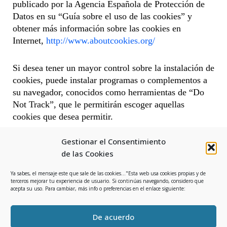
publicado por la Agencia Española de Protección de
Datos en su “Guía sobre el uso de las cookies” y
obtener más información sobre las cookies en
Internet,
http://www.aboutcookies.org/
Si desea tener un mayor control sobre la instalación de
cookies, puede instalar programas o complementos a
su navegador, conocidos como herramientas de “Do
Not Track”, que le permitirán escoger aquellas
cookies que desea permitir.
Gestionar el Consentimiento
Esta política de cookies ha sido actualizada por última
de las Cookies
vez el 09 05 2021
Ya sabes, el mensaje este que sale de las cookies..."Esta web usa cookies propias y de
terceros mejorar tu experiencia de usuario. Si continúas navegando, considero que
Contacta conmigo:
acepta su uso. Para cambiar, más info o preferencias en el enlace siguiente:
María José Peñalver
Email
:
ho
**
@
***********
mi.com
De acuerdo